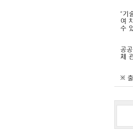
수 
체 
※ 