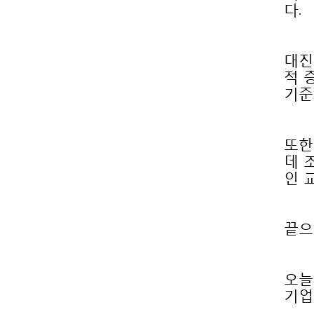
다.
기준
인 
끝으
기업